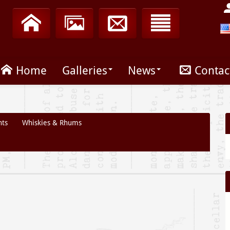
Home
Galleries
News
Contac
nts
Whiskies & Rhums