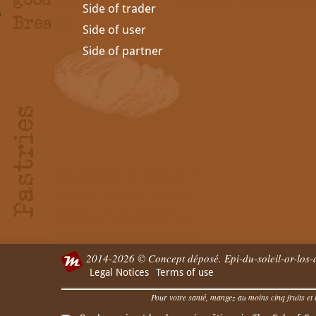
Side of trader
Side of user
Side of partner
2014-2026 © Concept déposé. Epi-du-soleil-or-los-a
Legal Notices
Terms of use
Pour votre santé, mangez au moins cinq fruits et l