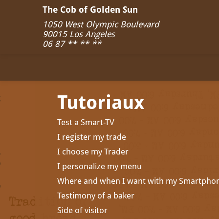
The Cob of Golden Sun
1050 West Olympic Boulevard
90015
Los Angeles
06 87 ** ** **
Tutoriaux
Test a Smart-TV
I register my trade
I choose my Trader
I personalize my menu
Where and when I want with my Smartpho
Testimony of a baker
Side of visitor