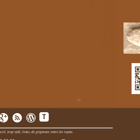
T
ré, trop salé, évitez de grignoter entre les repas.