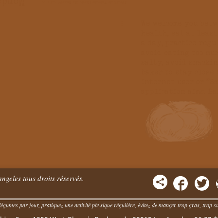
ngeles tous droits réservés.
égumes par jour, pratiquez une activité physique régulière, évitez de manger trop gras, trop suc