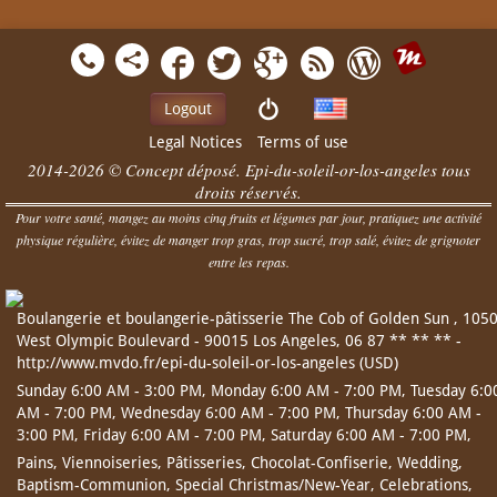
Logout
Legal Notices
Terms of use
2014-2026 © Concept déposé. Epi-du-soleil-or-los-angeles tous
droits réservés.
Pour votre santé, mangez au moins cinq fruits et légumes par jour, pratiquez une activité
physique régulière, évitez de manger trop gras, trop sucré, trop salé, évitez de grignoter
entre les repas.
Boulangerie et boulangerie-pâtisserie
The Cob of Golden Sun
,
105
West Olympic Boulevard
-
90015
Los Angeles
,
06 87 ** ** **
-
http://www.mvdo.fr/epi-du-soleil-or-los-angeles
(
USD
)
Sunday 6:00 AM - 3:00 PM,
Monday 6:00 AM - 7:00 PM,
Tuesday 6:0
AM - 7:00 PM,
Wednesday 6:00 AM - 7:00 PM,
Thursday 6:00 AM -
3:00 PM,
Friday 6:00 AM - 7:00 PM,
Saturday 6:00 AM - 7:00 PM,
Pains
,
Viennoiseries
,
Pâtisseries
,
Chocolat-Confiserie
,
Wedding
,
Baptism-Communion
,
Special Christmas/New-Year
,
Celebrations
,