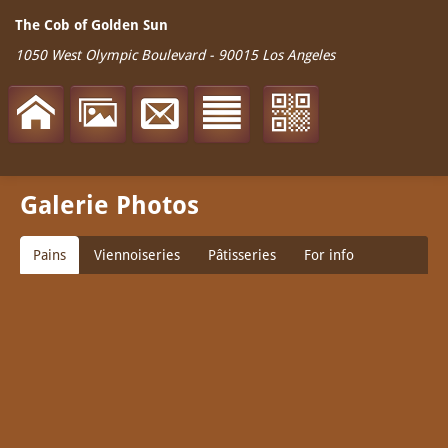
The Cob of Golden Sun
1050 West Olympic Boulevard
-
90015
Los Angeles
Galerie Photos
Pains
Viennoiseries
Pâtisseries
For info