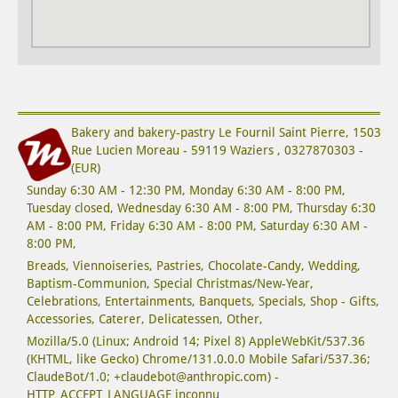
Bakery and bakery-pastry
Le Fournil Saint Pierre
,
1503
Rue Lucien Moreau
-
59119
Waziers
,
0327870303
-
(
EUR
)
Sunday 6:30 AM - 12:30 PM,
Monday 6:30 AM - 8:00 PM,
Tuesday closed
,
Wednesday 6:30 AM - 8:00 PM,
Thursday 6:30
AM - 8:00 PM,
Friday 6:30 AM - 8:00 PM,
Saturday 6:30 AM -
8:00 PM,
Breads
,
Viennoiseries
,
Pastries
,
Chocolate-Candy
,
Wedding
,
Baptism-Communion
,
Special Christmas/New-Year
,
Celebrations
,
Entertainments
,
Banquets
,
Specials
,
Shop - Gifts
,
Accessories
,
Caterer
,
Delicatessen
,
Other
,
Mozilla/5.0 (Linux; Android 14; Pixel 8) AppleWebKit/537.36
(KHTML, like Gecko) Chrome/131.0.0.0 Mobile Safari/537.36;
ClaudeBot/1.0; +claudebot@anthropic.com) -
HTTP_ACCEPT_LANGUAGE inconnu