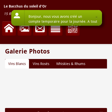
Le Bacchus du soleil d'Or
15 Rue d'Angleterre
-
59800
Lille
Galerie Photos
Vins Blancs
Vins Rosés
Whiskies & Rhums