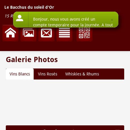
Le Bacchus du soleil d'Or
15 Rue d'Angleterre
-
59800
Lille
Galerie Photos
Vins Blancs
Vins Rosés
Whiskies & Rhums