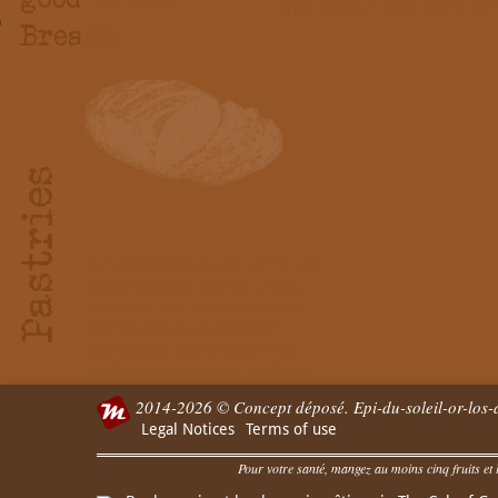
2014-2026 © Concept déposé. Epi-du-soleil-or-los-a
Legal Notices
Terms of use
Pour votre santé, mangez au moins cinq fruits et l