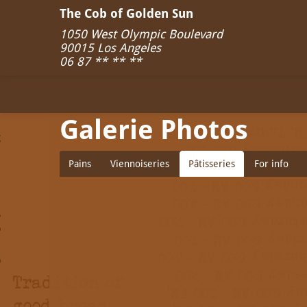
The Cob of Golden Sun
1050 West Olympic Boulevard
90015
Los Angeles
06 87 ** ** **
Galerie Photos
Pains
Viennoiseries
Pâtisseries
For info