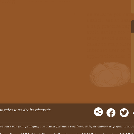
ngeles tous droits réservés.
égumes par jour, pratiquez une activité physique régulière, évitez de manger trop gras, trop suc