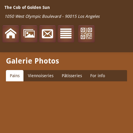
The Cob of Golden Sun
1050 West Olympic Boulevard
-
90015
Los Angeles
Galerie Photos
Pains
Viennoiseries
Pâtisseries
For info