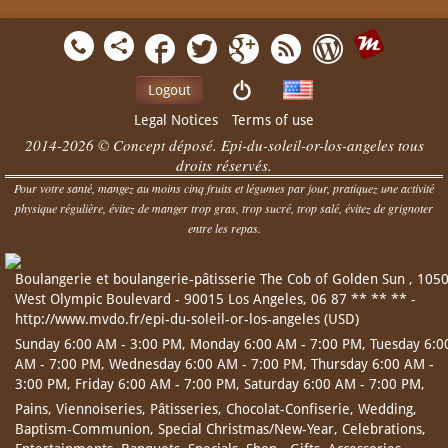
Logout
Legal Notices
Terms of use
2014-2026 © Concept déposé. Epi-du-soleil-or-los-angeles tous
droits réservés.
Pour votre santé, mangez au moins cinq fruits et légumes par jour, pratiquez une activité
physique régulière, évitez de manger trop gras, trop sucré, trop salé, évitez de grignoter
entre les repas.
Boulangerie et boulangerie-pâtisserie
The Cob of Golden Sun
,
105
West Olympic Boulevard
-
90015
Los Angeles
,
06 87 ** ** **
-
http://www.mvdo.fr/epi-du-soleil-or-los-angeles
(
USD
)
Sunday 6:00 AM - 3:00 PM,
Monday 6:00 AM - 7:00 PM,
Tuesday 6:0
AM - 7:00 PM,
Wednesday 6:00 AM - 7:00 PM,
Thursday 6:00 AM -
3:00 PM,
Friday 6:00 AM - 7:00 PM,
Saturday 6:00 AM - 7:00 PM,
Pains
,
Viennoiseries
,
Pâtisseries
,
Chocolat-Confiserie
,
Wedding
,
Baptism-Communion
,
Special Christmas/New-Year
,
Celebrations
,