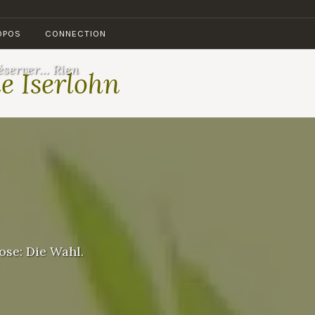
OPOS
CONNECTION
éserver… Rien
e Iserlohn
se: Die Wahl.