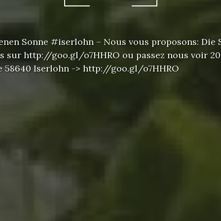
denen Sonne #iserlohn – Nous vous proposons: Die S
s sur http://goo.gl/o7HHRO ou passez nous voir 20
e 58640 Iserlohn -> http://goo.gl/o7HHRO