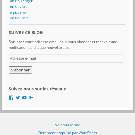
on Boulanger
on Caviste
a pizzeria
on fleuriste
SUIVRE CE BLOG
Saisissez votre adresse email pour vous abonner et recevoir une
notification de chaque nouvel article.
A
d
r
e
s
s
Suivez-nous sur les réseaux
e
e
V
V
V
V
-
o
o
o
o
i
i
i
i
m
r
r
r
r
a
l
l
l
l
i
e
e
e
e
Voir tout le site
l
p
p
p
p
r
r
r
r
Fièrement propulsé par WordPress