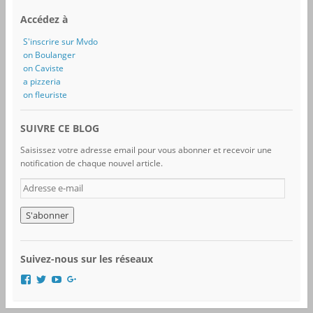
Accédez à
S'inscrire sur Mvdo
on Boulanger
on Caviste
a pizzeria
on fleuriste
SUIVRE CE BLOG
Saisissez votre adresse email pour vous abonner et recevoir une
notification de chaque nouvel article.
A
d
r
e
s
s
Suivez-nous sur les réseaux
e
e
V
V
V
V
-
o
o
o
o
i
i
i
i
m
r
r
r
r