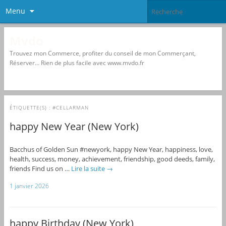
Menu
Mvdo
Trouvez mon Commerce, profiter du conseil de mon Commerçant,
Réserver… Rien de plus facile avec www.mvdo.fr
ÉTIQUETTE(S) :
#CELLARMAN
happy New Year (New York)
Bacchus of Golden Sun #newyork, happy New Year, happiness, love,
health, success, money, achievement, friendship, good deeds, family,
friends Find us on …
Lire la suite
→
1 janvier 2026
happy Birthday (New York)