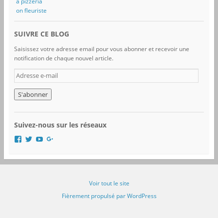
a pizzeria
on fleuriste
SUIVRE CE BLOG
Saisissez votre adresse email pour vous abonner et recevoir une
notification de chaque nouvel article.
A
d
r
e
s
s
Suivez-nous sur les réseaux
e
e
V
V
V
V
-
o
o
o
o
i
i
i
i
m
r
r
r
r
a
l
l
l
l
i
e
e
e
e
Voir tout le site
l
p
p
p
p
r
r
r
r
Fièrement propulsé par WordPress
o
o
o
o
f
f
f
f
i
i
i
i