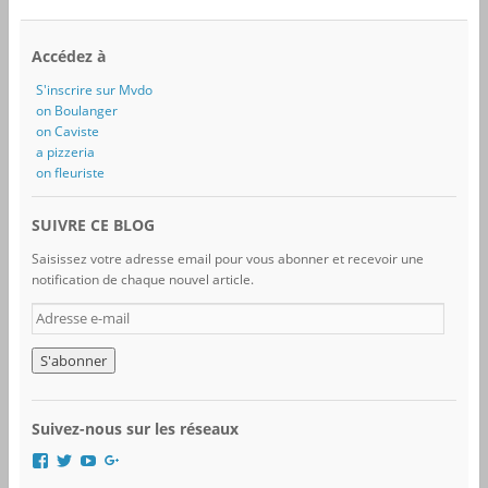
Accédez à
S'inscrire sur Mvdo
on Boulanger
on Caviste
a pizzeria
on fleuriste
SUIVRE CE BLOG
Saisissez votre adresse email pour vous abonner et recevoir une
notification de chaque nouvel article.
A
d
r
e
s
s
Suivez-nous sur les réseaux
e
e
V
V
V
V
-
o
o
o
o