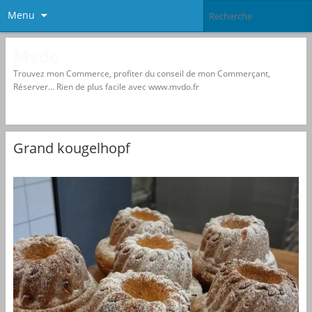
Menu
Mvdo
Trouvez mon Commerce, profiter du conseil de mon Commerçant,
Réserver… Rien de plus facile avec www.mvdo.fr
Grand kougelhopf