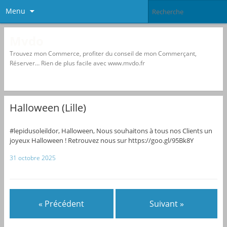
Menu
Mvdo
Trouvez mon Commerce, profiter du conseil de mon Commerçant,
Réserver… Rien de plus facile avec www.mvdo.fr
Halloween (Lille)
#lepidusoleildor, Halloween, Nous souhaitons à tous nos Clients un
joyeux Halloween ! Retrouvez nous sur https://goo.gl/95Bk8Y
31 octobre 2025
« Précédent
Suivant »