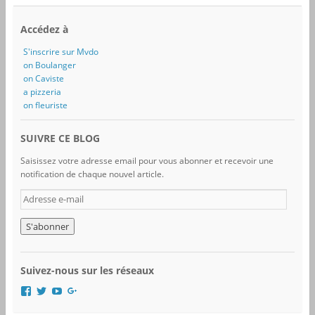
Accédez à
S'inscrire sur Mvdo
on Boulanger
on Caviste
a pizzeria
on fleuriste
SUIVRE CE BLOG
Saisissez votre adresse email pour vous abonner et recevoir une
notification de chaque nouvel article.
A
d
r
e
s
s
Suivez-nous sur les réseaux
e
e
V
V
V
V
-
o
o
o
o
i
i
i
i