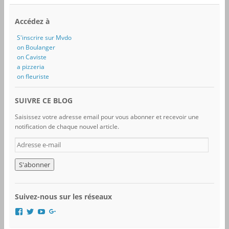
Accédez à
S'inscrire sur Mvdo
on Boulanger
on Caviste
a pizzeria
on fleuriste
SUIVRE CE BLOG
Saisissez votre adresse email pour vous abonner et recevoir une
notification de chaque nouvel article.
A
d
r
e
s
s
Suivez-nous sur les réseaux
e
e
V
V
V
V
-
o
o
o
o
i
i
i
i