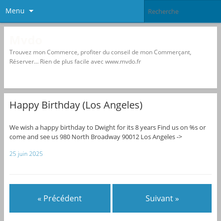
Menu
Mvdo
Trouvez mon Commerce, profiter du conseil de mon Commerçant,
Réserver… Rien de plus facile avec www.mvdo.fr
Happy Birthday (Los Angeles)
We wish a happy birthday to Dwight for its 8 years Find us on %s or
come and see us 980 North Broadway 90012 Los Angeles ->
25 juin 2025
« Précédent
Suivant »