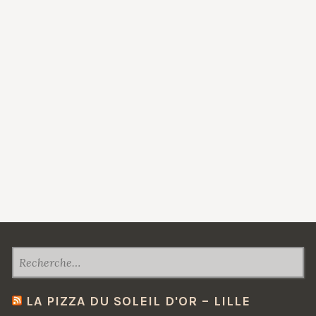
I
G
A
T
I
O
N
D
E
L
’
A
RECHERCHER :
R
T
LA PIZZA DU SOLEIL D'OR – LILLE
I