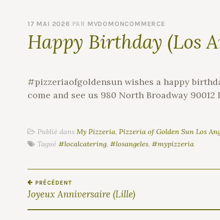
17 MAI 2026
PAR
MVDOMONCOMMERCE
Happy Birthday (Los A
#pizzeriaofgoldensun wishes a happy birthday
come and see us 980 North Broadway 90012 
Publié dans
My Pizzeria
,
Pizzeria of Golden Sun Los Ang
Tagué
#localcatering
,
#losangeles
,
#mypizzeria
PRÉCÉDENT
N
Joyeux Anniversaire (Lille)
A
V