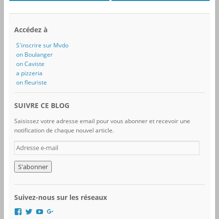
Accédez à
S'inscrire sur Mvdo
on Boulanger
on Caviste
a pizzeria
on fleuriste
SUIVRE CE BLOG
Saisissez votre adresse email pour vous abonner et recevoir une
notification de chaque nouvel article.
A
d
r
e
s
s
Suivez-nous sur les réseaux
e
e
V
V
V
V