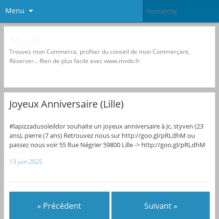
Menu
Mvdo
Trouvez mon Commerce, profiter du conseil de mon Commerçant,
Réserver… Rien de plus facile avec www.mvdo.fr
Joyeux Anniversaire (Lille)
#lapizzadusoleildor souhaite un joyeux anniversaire à Jc, styven (23
ans), pierre (7 ans) Retrouvez nous sur http://goo.gl/pRLdhM ou
passez nous voir 55 Rue Négrier 59800 Lille -> http://goo.gl/pRLdhM
13 juin 2025
« Précédent
Suivant »