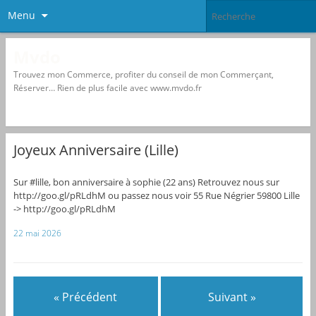
Menu
Mvdo
Trouvez mon Commerce, profiter du conseil de mon Commerçant,
Réserver… Rien de plus facile avec www.mvdo.fr
Joyeux Anniversaire (Lille)
Sur #lille, bon anniversaire à sophie (22 ans) Retrouvez nous sur
http://goo.gl/pRLdhM ou passez nous voir 55 Rue Négrier 59800 Lille
-> http://goo.gl/pRLdhM
22 mai 2026
« Précédent
Suivant »