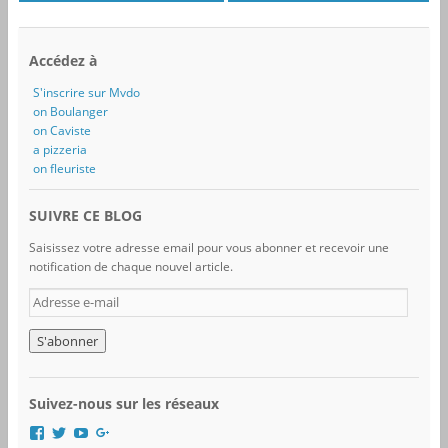
Accédez à
S'inscrire sur Mvdo
on Boulanger
on Caviste
a pizzeria
on fleuriste
SUIVRE CE BLOG
Saisissez votre adresse email pour vous abonner et recevoir une
notification de chaque nouvel article.
A
d
r
e
s
s
Suivez-nous sur les réseaux
e
e
V
V
V
V